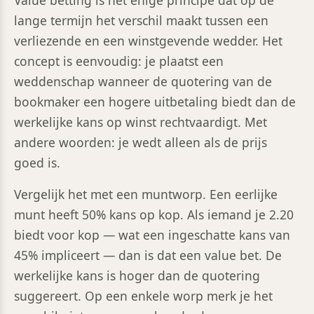
Value betting is het enige principe dat op de
lange termijn het verschil maakt tussen een
verliezende en een winstgevende wedder. Het
concept is eenvoudig: je plaatst een
weddenschap wanneer de quotering van de
bookmaker een hogere uitbetaling biedt dan de
werkelijke kans op winst rechtvaardigt. Met
andere woorden: je wedt alleen als de prijs
goed is.
Vergelijk het met een muntworp. Een eerlijke
munt heeft 50% kans op kop. Als iemand je 2.20
biedt voor kop — wat een ingeschatte kans van
45% impliceert — dan is dat een value bet. De
werkelijke kans is hoger dan de quotering
suggereert. Op een enkele worp merk je het