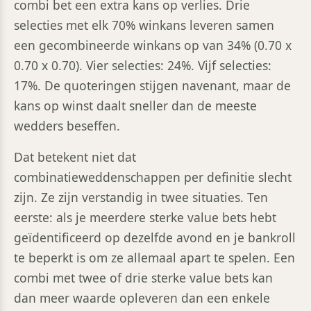
combi bet een extra kans op verlies. Drie
selecties met elk 70% winkans leveren samen
een gecombineerde winkans op van 34% (0.70 x
0.70 x 0.70). Vier selecties: 24%. Vijf selecties:
17%. De quoteringen stijgen navenant, maar de
kans op winst daalt sneller dan de meeste
wedders beseffen.
Dat betekent niet dat
combinatieweddenschappen per definitie slecht
zijn. Ze zijn verstandig in twee situaties. Ten
eerste: als je meerdere sterke value bets hebt
geïdentificeerd op dezelfde avond en je bankroll
te beperkt is om ze allemaal apart te spelen. Een
combi met twee of drie sterke value bets kan
dan meer waarde opleveren dan een enkele