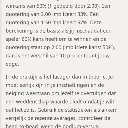
winkans van 50% (1 gedeeld door 2.00). Een
quotering van 3.00 impliceert 33%. Een
quotering van 1.50 impliceert 67%. Deze
berekening is de basis: als jij inschat dat een
speler 60% kans heeft om te winnen en de
quotering staat op 2.00 (impliciete kans: 50%),
dan is het verschil van 10 procentpunt jouw
edge.
In de praktijk is het lastiger dan in theorie. Je
moet eerlijk zijn in je inschattingen en de
neiging weerstaan om jezelf te overtuigen dat
een weddenschap waarde biedt omdat je wilt
dat het zo is. Gebruik de statistieken als anker:
vergelijk de recente averages, controleer de
head-to-head, weeg de podium-versus-