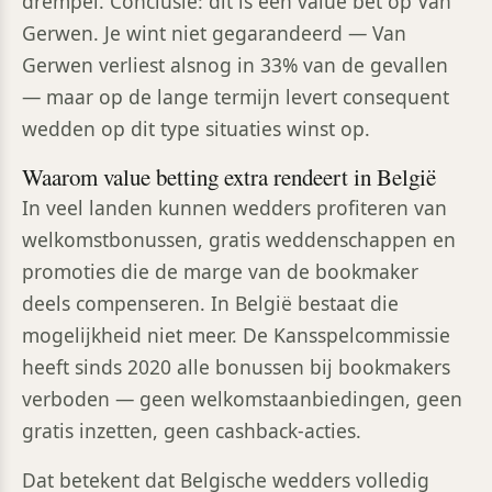
drempel. Conclusie: dit is een value bet op Van
Gerwen. Je wint niet gegarandeerd — Van
Gerwen verliest alsnog in 33% van de gevallen
— maar op de lange termijn levert consequent
wedden op dit type situaties winst op.
Waarom value betting extra rendeert in België
In veel landen kunnen wedders profiteren van
welkomstbonussen, gratis weddenschappen en
promoties die de marge van de bookmaker
deels compenseren. In België bestaat die
mogelijkheid niet meer. De Kansspelcommissie
heeft sinds 2020 alle bonussen bij bookmakers
verboden — geen welkomstaanbiedingen, geen
gratis inzetten, geen cashback-acties.
Dat betekent dat Belgische wedders volledig