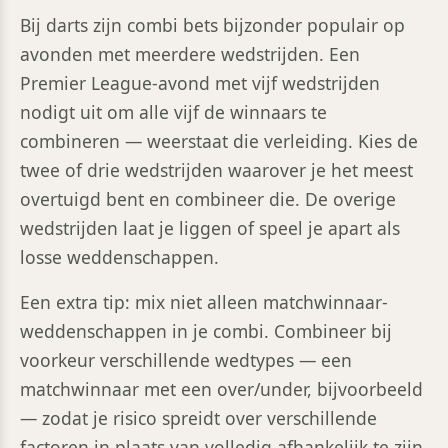
Bij darts zijn combi bets bijzonder populair op
avonden met meerdere wedstrijden. Een
Premier League-avond met vijf wedstrijden
nodigt uit om alle vijf de winnaars te
combineren — weerstaat die verleiding. Kies de
twee of drie wedstrijden waarover je het meest
overtuigd bent en combineer die. De overige
wedstrijden laat je liggen of speel je apart als
losse weddenschappen.
Een extra tip: mix niet alleen matchwinnaar-
weddenschappen in je combi. Combineer bij
voorkeur verschillende wedtypes — een
matchwinnaar met een over/under, bijvoorbeeld
— zodat je risico spreidt over verschillende
factoren in plaats van volledig afhankelijk te zijn