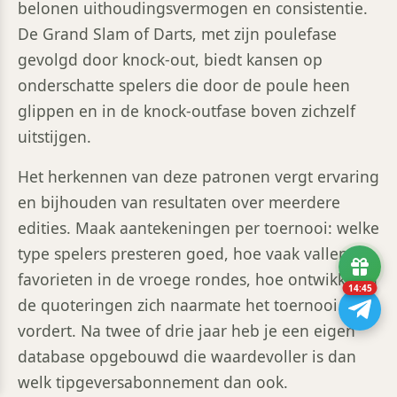
belonen uithoudingsvermogen en consistentie.
De Grand Slam of Darts, met zijn poulefase
gevolgd door knock-out, biedt kansen op
onderschatte spelers die door de poule heen
glippen en in de knock-outfase boven zichzelf
uitstijgen.
Het herkennen van deze patronen vergt ervaring
en bijhouden van resultaten over meerdere
edities. Maak aantekeningen per toernooi: welke
type spelers presteren goed, hoe vaak vallen
favorieten in de vroege rondes, hoe ontwikkelen
14:44
de quoteringen zich naarmate het toernooi
vordert. Na twee of drie jaar heb je een eigen
database opgebouwd die waardevoller is dan
welk tipgeversabonnement dan ook.