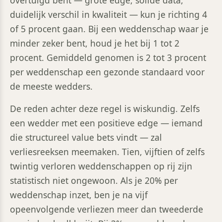
overtuigd bent — grote edge, solide data,
duidelijk verschil in kwaliteit — kun je richting 4
of 5 procent gaan. Bij een weddenschap waar je
minder zeker bent, houd je het bij 1 tot 2
procent. Gemiddeld genomen is 2 tot 3 procent
per weddenschap een gezonde standaard voor
de meeste wedders.
De reden achter deze regel is wiskundig. Zelfs
een wedder met een positieve edge — iemand
die structureel value bets vindt — zal
verliesreeksen meemaken. Tien, vijftien of zelfs
twintig verloren weddenschappen op rij zijn
statistisch niet ongewoon. Als je 20% per
weddenschap inzet, ben je na vijf
opeenvolgende verliezen meer dan tweederde