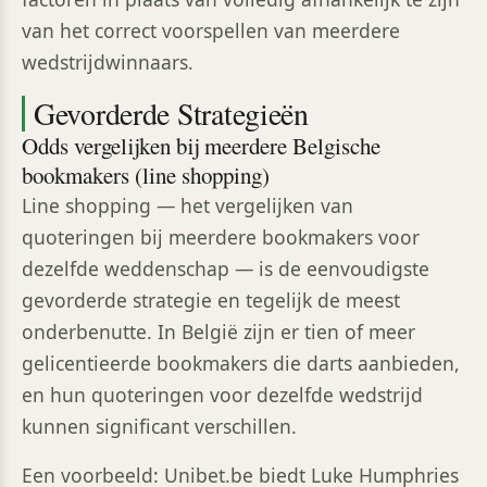
van het correct voorspellen van meerdere
wedstrijdwinnaars.
Gevorderde Strategieën
Odds vergelijken bij meerdere Belgische
bookmakers (line shopping)
Line shopping — het vergelijken van
quoteringen bij meerdere bookmakers voor
dezelfde weddenschap — is de eenvoudigste
gevorderde strategie en tegelijk de meest
onderbenutte. In België zijn er tien of meer
gelicentieerde bookmakers die darts aanbieden,
en hun quoteringen voor dezelfde wedstrijd
kunnen significant verschillen.
Een voorbeeld: Unibet.be biedt Luke Humphries