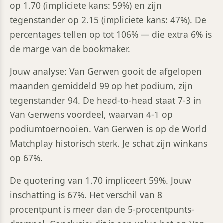
op 1.70 (impliciete kans: 59%) en zijn
tegenstander op 2.15 (impliciete kans: 47%). De
percentages tellen op tot 106% — die extra 6% is
de marge van de bookmaker.
Jouw analyse: Van Gerwen gooit de afgelopen
maanden gemiddeld 99 op het podium, zijn
tegenstander 94. De head-to-head staat 7-3 in
Van Gerwens voordeel, waarvan 4-1 op
podiumtoernooien. Van Gerwen is op de World
Matchplay historisch sterk. Je schat zijn winkans
op 67%.
De quotering van 1.70 impliceert 59%. Jouw
inschatting is 67%. Het verschil van 8
procentpunt is meer dan de 5-procentpunts-