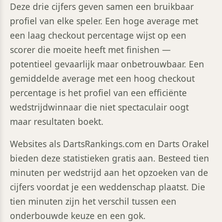
Deze drie cijfers geven samen een bruikbaar
profiel van elke speler. Een hoge average met
een laag checkout percentage wijst op een
scorer die moeite heeft met finishen —
potentieel gevaarlijk maar onbetrouwbaar. Een
gemiddelde average met een hoog checkout
percentage is het profiel van een efficiënte
wedstrijdwinnaar die niet spectaculair oogt
maar resultaten boekt.
Websites als DartsRankings.com en Darts Orakel
bieden deze statistieken gratis aan. Besteed tien
minuten per wedstrijd aan het opzoeken van de
cijfers voordat je een weddenschap plaatst. Die
tien minuten zijn het verschil tussen een
onderbouwde keuze en een gok.