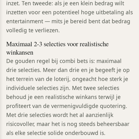
inzet. Ten tweede: als je een klein bedrag wilt
inzetten voor een potentieel hoge uitbetaling als
entertainment — mits je bereid bent dat bedrag
volledig te verliezen.
Maximaal 2-3 selecties voor realistische
winkansen
De gouden regel bij combi bets is: maximaal
drie selecties. Meer dan drie en je begeeft je op
het terrein van de loterij, ongeacht hoe sterk je
individuele selecties zijn. Met twee selecties
behoud je een realistische winkans terwijl je
profiteert van de vermenigvuldigde quotering.
Met drie selecties wordt het al aanzienlijk
risicovoller, maar het is nog steeds beheersbaar
als elke selectie solide onderbouwd is.