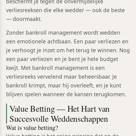
beschermt je tegen de onvermijdelijke
verliesreeksen die elke wedder — ook de beste
— doormaakt.
Zonder bankroll management wordt wedden
een emotionele achtbaan. Een paar verliezen en
je verhoogt je inzet om het terug te winnen. Nog
een paar verliezen en je bent je hele budget
kwijt. Met bankroll management is een
verliesreeks vervelend maar beheersbaar. Je
bankroll krimpt, maar hij overleeft, en je kunt
blijven spelen wanneer de kansen terugkomen.
Value Betting — Het Hart van
Succesvolle Weddenschappen
Wat is value betting?