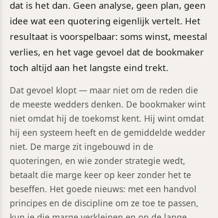
dat is het dan. Geen analyse, geen plan, geen
idee wat een quotering eigenlijk vertelt. Het
resultaat is voorspelbaar: soms winst, meestal
verlies, en het vage gevoel dat de bookmaker
toch altijd aan het langste eind trekt.
Dat gevoel klopt — maar niet om de reden die
de meeste wedders denken. De bookmaker wint
niet omdat hij de toekomst kent. Hij wint omdat
hij een systeem heeft en de gemiddelde wedder
niet. De marge zit ingebouwd in de
quoteringen, en wie zonder strategie wedt,
betaalt die marge keer op keer zonder het te
beseffen. Het goede nieuws: met een handvol
principes en de discipline om ze toe te passen,
kun je die marge verkleinen en op de lange